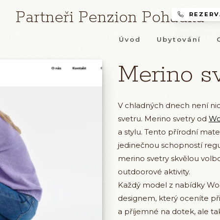
Partneři Penzion Pohádka
REZERVA
Úvod
Ubytování
Merino sv
V chladných dnech není nic
svetru. Merino svetry od
Wo
a stylu. Tento přírodní mat
jedinečnou schopností regu
merino svetry skvělou volb
outdoorové aktivity.
Každý model z nabídky Woo
designem, který oceníte při 
a příjemné na dotek, ale ta