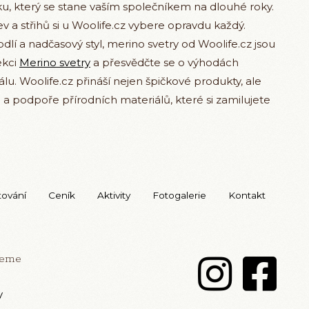
íku, který se stane vaším společníkem na dlouhé roky.
ev a střihů si u Woolife.cz vybere opravdu každý.
dlí a nadčasový styl, merino svetry od Woolife.cz jsou
ekci
Merino svetry
a přesvědčte se o výhodách
u. Woolife.cz přináší nejen špičkové produkty, ale
i a podpoře přírodních materiálů, které si zamilujete
tování
Ceník
Aktivity
Fotogalerie
Kontakt
jeme
y