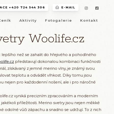
CE +420 724 544 306
E-MAIL
Ceník
Aktivity
Fotogalerie
Kontakt
etry Woolife.cz
 lepšího než se zahalit do hřejivého a pohodlného
olife.cz
představují dokonalou kombinaci funkčnosti
eriál, získávaný z jemné merino vlny, je známý svou
lovat teplotu a odvádět vlhkost. Díky tomu jsou
ou nejen pro každodenní nošení, ale i pro náročné
life.cz vyniká precizním zpracováním a moderním
jakékoli příležitosti. Merino svetry jsou nejen měkké
ké odolné vůči zápachu a snadno se udržují. To z nich