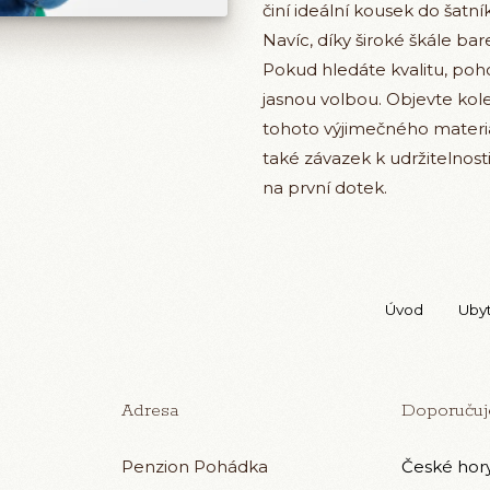
činí ideální kousek do šatn
Navíc, díky široké škále bar
Pokud hledáte kvalitu, poho
jasnou volbou. Objevte kol
tohoto výjimečného materiál
také závazek k udržitelnost
na první dotek.
Úvod
Uby
Adresa
Doporuču
Penzion Pohádka
České hor